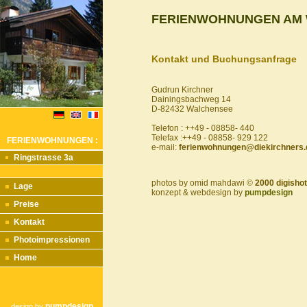
FERIENWOHNUNGEN AM
Kontakt und Buchungsanfrage
Gudrun Kirchner
Dainingsbachweg 14
D-82432 Walchensee
Telefon : ++49 - 08858- 440
Telefax :++49 - 08858- 929 122
FERIENWOHNUNGEN :
e-mail:
ferienwohnungen@diekirchners.
Ringstrasse 3a
photos by omid mahdawi ©
2000 digishot
Lage
konzept & webdesign by
pumpdesign
Preise
Kontakt
Photoimpressionen
Home
pumpdesign
design by